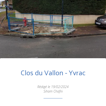
Clos du Vallon - Yvrac
Rédigé le 19/02/2024
Siham Chafni