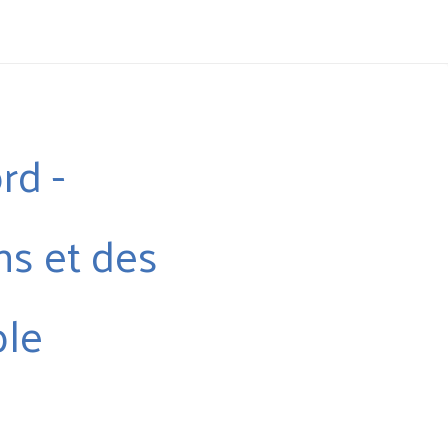
rd -
ns et des
ble