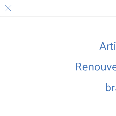
Art
Renouvel
br