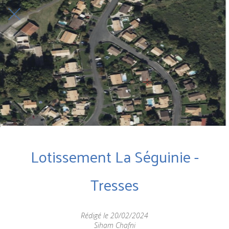
Lotissement La Séguinie -
Tresses
Rédigé le 20/02/2024
Siham Chafni